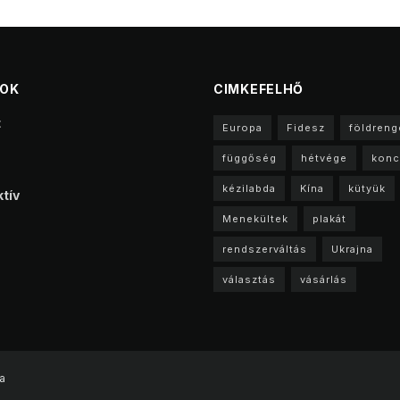
TOK
CIMKEFELHŐ
t
Europa
Fidesz
földreng
függőség
hétvége
konc
kézilabda
Kína
kütyük
tív
Menekültek
plakát
rendszerváltás
Ukrajna
választás
vásárlás
a