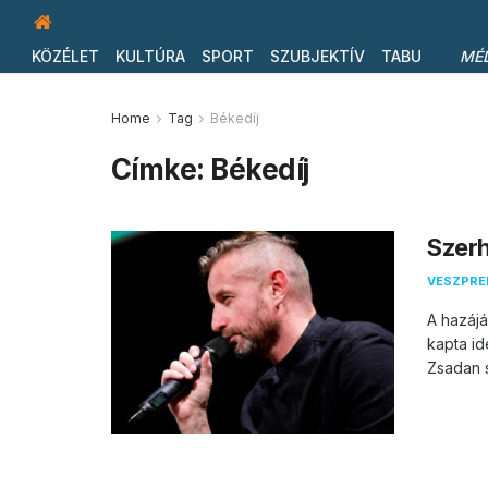
KÖZÉLET
KULTÚRA
SPORT
SZUBJEKTÍV
TABU
MÉ
Home
Tag
Békedíj
Címke:
Békedíj
Szerh
VESZPR
A hazájá
kapta i
Zsadan s