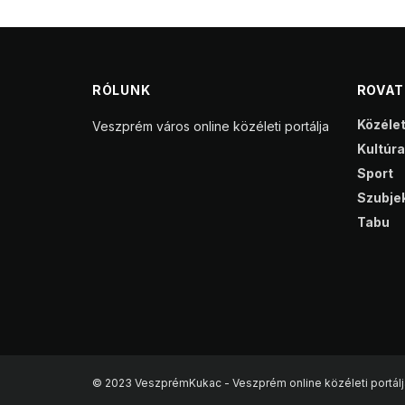
RÓLUNK
ROVA
Közéle
Veszprém város online közéleti portálja
Kultúra
Sport
Szubjek
Tabu
© 2023 VeszprémKukac - Veszprém online közéleti portálj