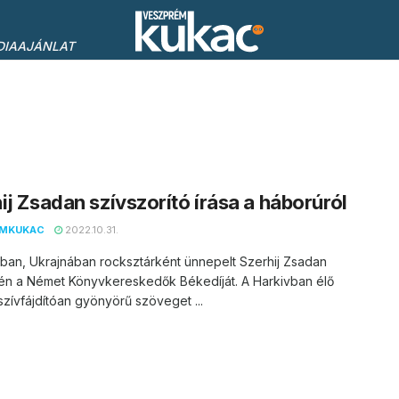
DIAAJÁNLAT
ij Zsadan szívszorító írása a háborúról
EMKUKAC
2022.10.31.
ban, Ukrajnában rocksztárként ünnepelt Szerhij Zsadan
dén a Német Könyvkereskedők Békedíját. A Harkivban élő
zívfájdítóan gyönyörű szöveget ...