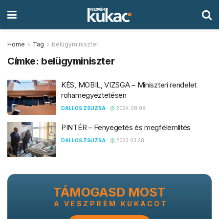
Home
Tag
belügyminiszter
Címke:
belügyminiszter
KÉS, MOBIL, VIZSGA – Miniszteri rendelet
rohamegyeztetésen
DALLOS ZSUZSA
2024.08.08.
PINTÉR – Fenyegetés és megfélemlítés
DALLOS ZSUZSA
2023.03.28.
TÁMOGASD MOST
A VESZPRÉM KUKACOT