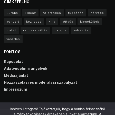
CIMKEFELHŐ
Europa
Fidesz
földrengés
függőség
hétvége
koncert
kézilabda
Kína
kütyük
Menekültek
plakát
rendszerváltás
Ukrajna
választás
vásárlás
FONTOS
Kapcsolat
Adatvédelmi irányelvek
Médiaajánlat
Hozzászólási és moderálási szabályzat
Impresszum
Kedves Látogató! Tájékoztatjuk, hogy a honlap felhasználói
élmény fokozásának érdekében sütiket alkalmazunk. A