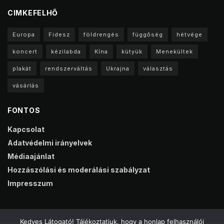
CIMKEFELHŐ
Europa
Fidesz
földrengés
függőség
hétvége
koncert
kézilabda
Kína
kütyük
Menekültek
plakát
rendszerváltás
Ukrajna
választás
vásárlás
FONTOS
Kapcsolat
Adatvédelmi irányelvek
Médiaajánlat
Hozzászólási és moderálási szabályzat
Impresszum
Kedves Látogató! Tájékoztatjuk, hogy a honlap felhasználói