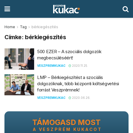
Home
Tag
bérkiegészítés
Címke:
bérkiegészítés
500 EZER – A szociális dolgozók
megbecsüléséért!
VESZPREMKUKAC
2020.11.25.
LMP – Bérkiegészítést a szociális
dolgozóknak, több központi költségvetési
forrást Veszprémnek!
VESZPREMKUKAC
2020.06.26.
TÁMOGASD MOST
A VESZPRÉM KUKACOT