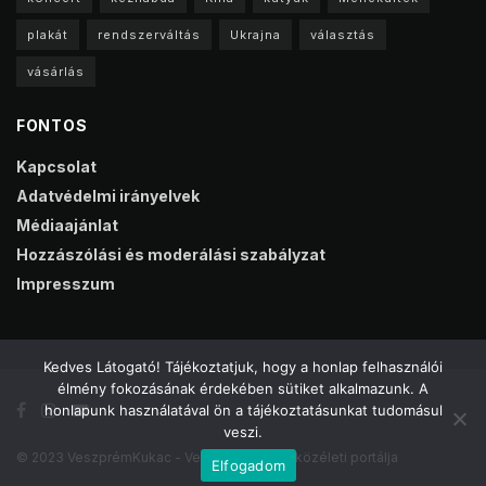
plakát
rendszerváltás
Ukrajna
választás
vásárlás
FONTOS
Kapcsolat
Adatvédelmi irányelvek
Médiaajánlat
Hozzászólási és moderálási szabályzat
Impresszum
Kedves Látogató! Tájékoztatjuk, hogy a honlap felhasználói
élmény fokozásának érdekében sütiket alkalmazunk. A
honlapunk használatával ön a tájékoztatásunkat tudomásul
veszi.
© 2023 VeszprémKukac - Veszprém online közéleti portálja
Elfogadom