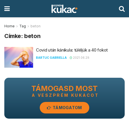
Home
Tag
beton
Címke:
beton
Covid után kánikula: túléljük a 40 fokot
BARTUC GABRIELLA
2021.06.29.
TÁMOGASD MOST
A VESZPRÉM KUKACOT
TÁMOGATOM