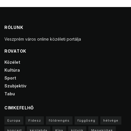
RÓLUNK
Veszprém város online közéleti portálja
ROVATOK
Közélet
Kultúra
Sport
Szubjektív
Tabu
CIMKEFELHŐ
Europa
Fidesz
földrengés
függőség
hétvége
koncert
kézilabda
Kína
kütyük
Menekültek