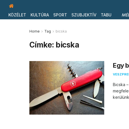
KÖZÉLET
KULTÚRA
SPORT
SZUBJEKTÍV
TABU
MÉ
Home
Tag
bicska
Címke:
bicska
Egy b
VESZPR
Bicska 
megfeled
kerülünk