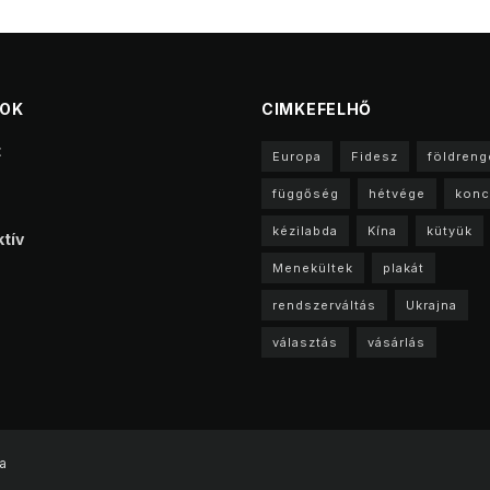
TOK
CIMKEFELHŐ
t
Europa
Fidesz
földreng
függőség
hétvége
konc
kézilabda
Kína
kütyük
tív
Menekültek
plakát
rendszerváltás
Ukrajna
választás
vásárlás
a