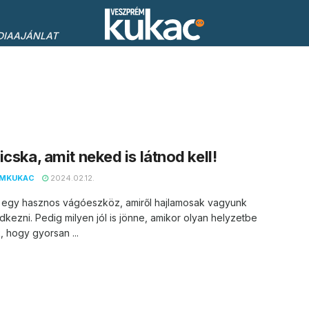
DIAAJÁNLAT
icska, amit neked is látnod kell!
EMKUKAC
2024.02.12.
– egy hasznos vágóeszköz, amiről hajlamosak vagyunk
kezni. Pedig milyen jól is jönne, amikor olyan helyzetbe
, hogy gyorsan ...