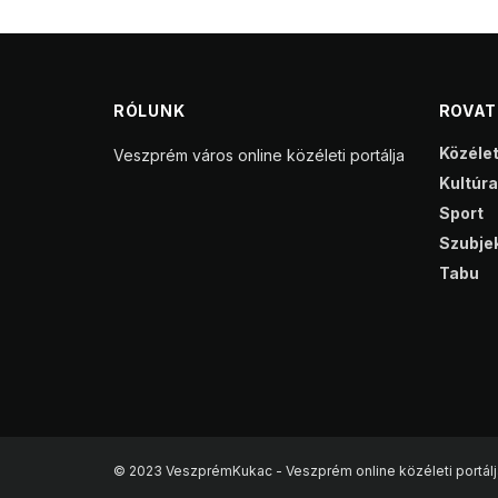
RÓLUNK
ROVA
Közéle
Veszprém város online közéleti portálja
Kultúra
Sport
Szubjek
Tabu
© 2023 VeszprémKukac - Veszprém online közéleti portálj