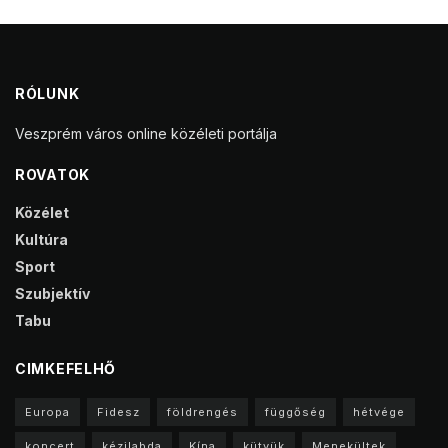
RÓLUNK
Veszprém város online közéleti portálja
ROVATOK
Közélet
Kultúra
Sport
Szubjektív
Tabu
CIMKEFELHŐ
Europa
Fidesz
földrengés
függőség
hétvége
koncert
kézilabda
Kína
kütyük
Menekültek