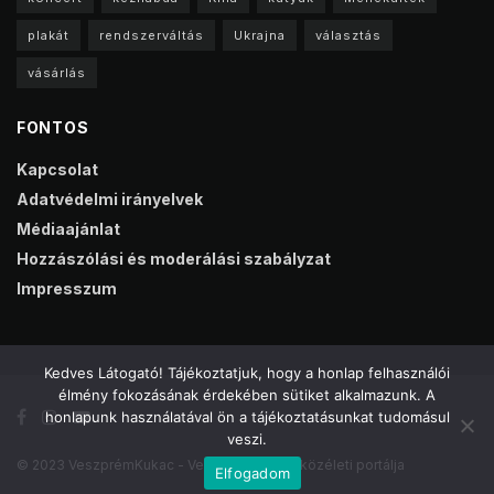
plakát
rendszerváltás
Ukrajna
választás
vásárlás
FONTOS
Kapcsolat
Adatvédelmi irányelvek
Médiaajánlat
Hozzászólási és moderálási szabályzat
Impresszum
Kedves Látogató! Tájékoztatjuk, hogy a honlap felhasználói
élmény fokozásának érdekében sütiket alkalmazunk. A
honlapunk használatával ön a tájékoztatásunkat tudomásul
veszi.
© 2023 VeszprémKukac - Veszprém online közéleti portálja
Elfogadom