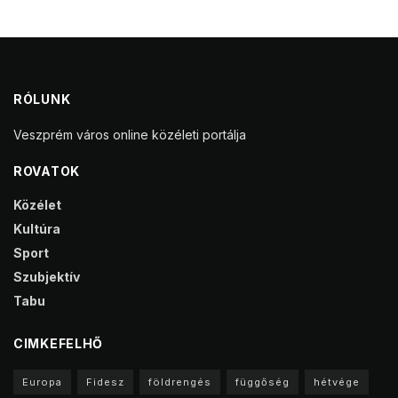
RÓLUNK
Veszprém város online közéleti portálja
ROVATOK
Közélet
Kultúra
Sport
Szubjektív
Tabu
CIMKEFELHŐ
Europa
Fidesz
földrengés
függőség
hétvége