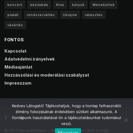
koncert
kézilabda
Kína
kütyük
Menekültek
plakát
rendszerváltás
Ukrajna
választás
vásárlás
FONTOS
Kapcsolat
Adatvédelmi irányelvek
Médiaajánlat
Hozzászólási és moderálási szabályzat
Impresszum
Kedves Látogató! Tájékoztatjuk, hogy a honlap felhasználói
élmény fokozásának érdekében sütiket alkalmazunk. A
honlapunk használatával ön a tájékoztatásunkat tudomásul
veszi.
© 2023 VeszprémKukac - Veszprém online közéleti portálja
Elfogadom