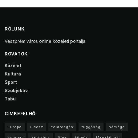
RÓLUNK
Veszprém város online közéleti portálja
ROVATOK
Közélet
Kultúra
Sport
Szubjektív
Tabu
CIMKEFELHŐ
Europa
Fidesz
földrengés
függőség
hétvége
koncert
kézilabda
Kína
kütyük
Menekültek