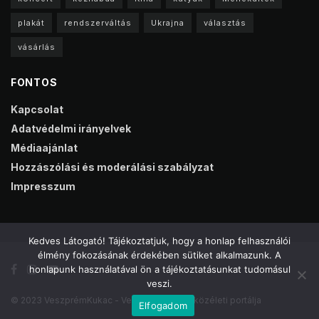
plakát
rendszerváltás
Ukrajna
választás
vásárlás
FONTOS
Kapcsolat
Adatvédelmi irányelvek
Médiaajánlat
Hozzászólási és moderálási szabályzat
Impresszum
Kedves Látogató! Tájékoztatjuk, hogy a honlap felhasználói
élmény fokozásának érdekében sütiket alkalmazunk. A
honlapunk használatával ön a tájékoztatásunkat tudomásul
veszi.
© 2023 VeszprémKukac - Veszprém online közéleti portálja
Elfogadom