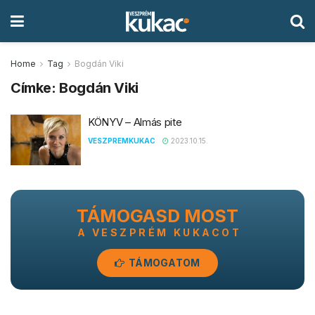
Home
Tag
Bogdán Viki
Címke:
Bogdán Viki
KÖNYV – Almás pite
VESZPREMKUKAC
2023.10.15.
TÁMOGASD MOST
A VESZPRÉM KUKACOT
TÁMOGATOM