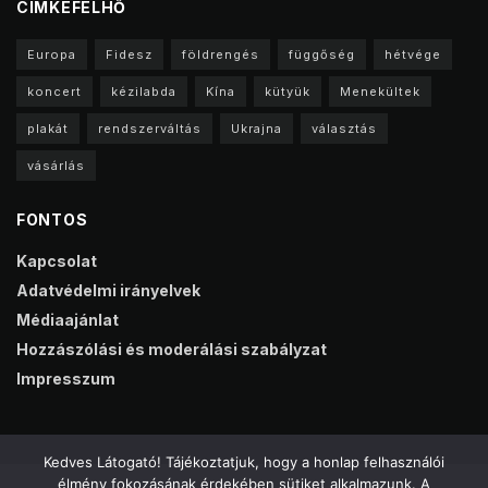
CIMKEFELHŐ
Europa
Fidesz
földrengés
függőség
hétvége
koncert
kézilabda
Kína
kütyük
Menekültek
plakát
rendszerváltás
Ukrajna
választás
vásárlás
FONTOS
Kapcsolat
Adatvédelmi irányelvek
Médiaajánlat
Hozzászólási és moderálási szabályzat
Impresszum
Kedves Látogató! Tájékoztatjuk, hogy a honlap felhasználói
élmény fokozásának érdekében sütiket alkalmazunk. A