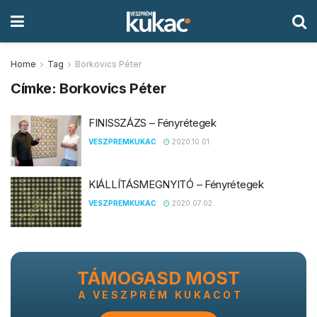
Home
Tag
Borkovics Péter
Címke:
Borkovics Péter
FINISSZÁZS – Fényrétegek
VESZPREMKUKAC
2020.10.01.
KIÁLLÍTÁSMEGNYITÓ – Fényrétegek
VESZPREMKUKAC
2020.07.02.
TÁMOGASD MOST
A VESZPRÉM KUKACOT