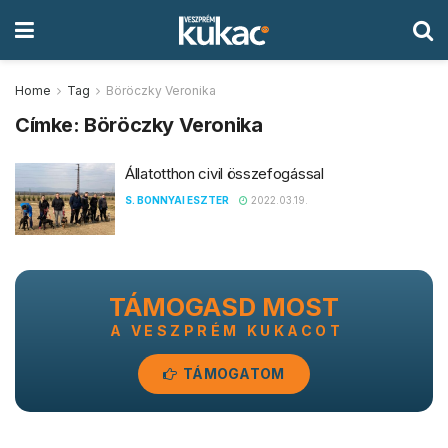
Home
Tag
Böröczky Veronika
Címke:
Böröczky Veronika
Állatotthon civil összefogással
S. BONNYAI ESZTER
2022.03.19.
TÁMOGASD MOST
A VESZPRÉM KUKACOT
TÁMOGATOM