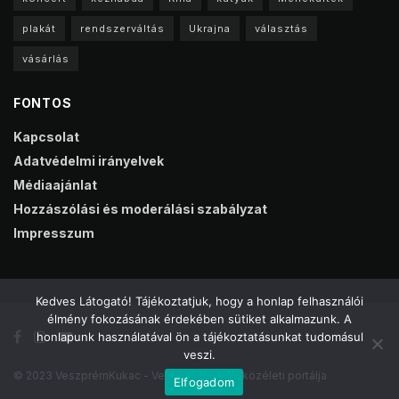
plakát
rendszerváltás
Ukrajna
választás
vásárlás
FONTOS
Kapcsolat
Adatvédelmi irányelvek
Médiaajánlat
Hozzászólási és moderálási szabályzat
Impresszum
Kedves Látogató! Tájékoztatjuk, hogy a honlap felhasználói
élmény fokozásának érdekében sütiket alkalmazunk. A
honlapunk használatával ön a tájékoztatásunkat tudomásul
veszi.
© 2023 VeszprémKukac - Veszprém online közéleti portálja
Elfogadom