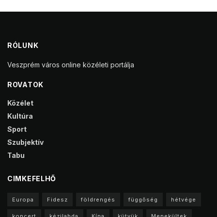
RÓLUNK
Veszprém város online közéleti portálja
ROVATOK
Közélet
Kultúra
Sport
Szubjektív
Tabu
CIMKEFELHŐ
Europa
Fidesz
földrengés
függőség
hétvége
koncert
kézilabda
Kína
kütyük
Menekültek