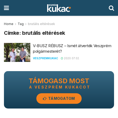
Home
Tag
brutális eltérések
Címke:
brutális eltérések
V-BUSZ RÉBUSZ – Ismét átverték Veszprém
polgármesterét?
VESZPREMKUKAC
2020.07.02.
TÁMOGASD MOST
A VESZPRÉM KUKACOT
TÁMOGATOM