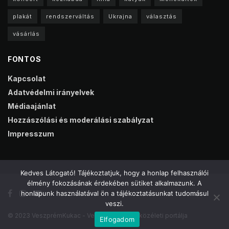
plakát
rendszerváltás
Ukrajna
választás
vásárlás
FONTOS
Kapcsolat
Adatvédelmi irányelvek
Médiaajánlat
Hozzászólási és moderálási szabályzat
Impresszum
Kedves Látogató! Tájékoztatjuk, hogy a honlap felhasználói
élmény fokozásának érdekében sütiket alkalmazunk. A
honlapunk használatával ön a tájékoztatásunkat tudomásul
veszi.
© 2023 VeszprémKukac - Veszprém online közéleti portálja
Elfogadom