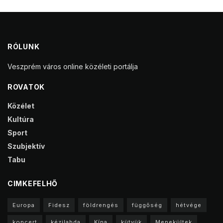
RÓLUNK
Veszprém város online közéleti portálja
ROVATOK
Közélet
Kultúra
Sport
Szubjektív
Tabu
CIMKEFELHŐ
Europa
Fidesz
földrengés
függőség
hétvége
koncert
kézilabda
Kína
kütyük
Menekültek