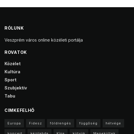
RÓLUNK
Veszprém város online közéleti portálja
ROVATOK
Közélet
Kultúra
Sport
Szubjektív
Tabu
CIMKEFELHŐ
Europa
Fidesz
földrengés
függőség
hétvége
koncert
kézilabda
Kína
kütyük
Menekültek