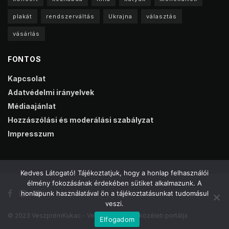
plakát
rendszerváltás
Ukrajna
választás
vásárlás
FONTOS
Kapcsolat
Adatvédelmi irányelvek
Médiaajánlat
Hozzászólási és moderálási szabályzat
Impresszum
Kedves Látogató! Tájékoztatjuk, hogy a honlap felhasználói
élmény fokozásának érdekében sütiket alkalmazunk. A
honlapunk használatával ön a tájékoztatásunkat tudomásul
veszi.
© 2023 VeszprémKukac - Veszprém online közéleti portálja
Elfogadom