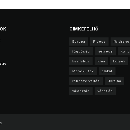
TOK
CIMKEFELHŐ
t
Europa
Fidesz
földreng
függőség
hétvége
konc
kézilabda
Kína
kütyük
tív
Menekültek
plakát
rendszerváltás
Ukrajna
választás
vásárlás
a