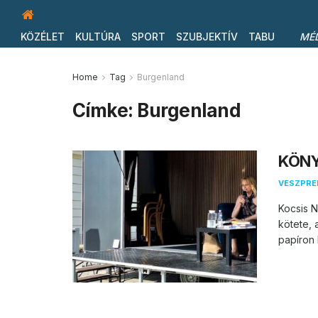
KÖZÉLET
KULTÚRA
SPORT
SZUBJEKTÍV
TABU
MÉ
Home
Tag
Burgenland
Címke:
Burgenland
KÖNYV
VESZPR
Kocsis N
kötete, 
papíron 