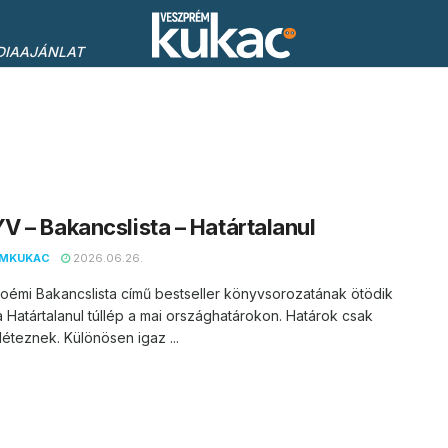
DIAAJÁNLAT
 – Bakancslista – Határtalanul
EMKUKAC
2026.06.26.
oémi Bakancslista című bestseller könyvsorozatának ötödik
a Határtalanul túllép a mai országhatárokon. Határok csak
léteznek. Különösen igaz ...