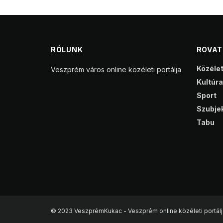
RÓLUNK
ROVA
Közéle
Veszprém város online közéleti portálja
Kultúra
Sport
Szubjek
Tabu
© 2023 VeszprémKukac - Veszprém online közéleti portálj