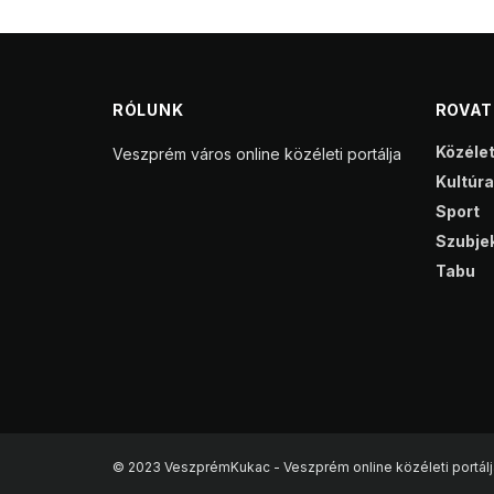
RÓLUNK
ROVA
Közéle
Veszprém város online közéleti portálja
Kultúra
Sport
Szubjek
Tabu
© 2023 VeszprémKukac - Veszprém online közéleti portálj