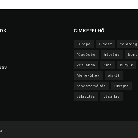
TOK
CIMKEFELHŐ
t
Europa
Fidesz
földreng
függőség
hétvége
konc
kézilabda
Kína
kütyük
tív
Menekültek
plakát
rendszerváltás
Ukrajna
választás
vásárlás
a