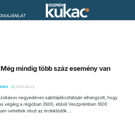
DIAAJÁNLAT
 Még mindig több száz esemény van
RIKA
2023.09.22.
szokásos negyedéves sajtótájékoztatóján elhangzott, hogy
us végéig a régióban 2800, ebből Veszprémben 1600
n vehettek részt az érdeklődők. ...