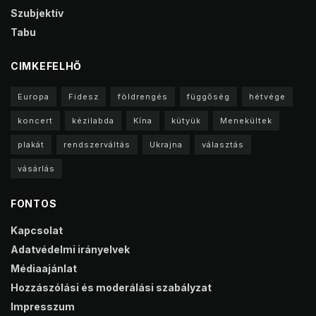
Szubjektív
Tabu
CIMKEFELHŐ
Europa
Fidesz
földrengés
függőség
hétvége
koncert
kézilabda
Kína
kütyük
Menekültek
plakát
rendszerváltás
Ukrajna
választás
vásárlás
FONTOS
Kapcsolat
Adatvédelmi irányelvek
Médiaajánlat
Hozzászólási és moderálási szabályzat
Impresszum