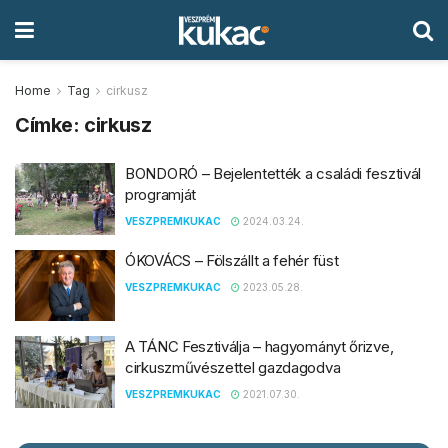
Home
Tag
cirkusz
Címke:
cirkusz
BONDORÓ – Bejelentették a családi fesztivál
programját
VESZPREMKUKAC
2024.03.24.
ÓKOVÁCS – Fölszállt a fehér füst
VESZPREMKUKAC
2023.05.28.
A TÁNC Fesztiválja – hagyományt őrizve,
cirkuszművészettel gazdagodva
VESZPREMKUKAC
2021.07.30.