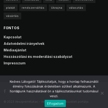
plakát
rendszerváltás
Ukrajna
választás
vásárlás
FONTOS
Kapcsolat
Adatvédelmi irányelvek
Médiaajánlat
Hozzászólási és moderálási szabályzat
Impresszum
Kedves Látogató! Tájékoztatjuk, hogy a honlap felhasználói
élmény fokozásának érdekében sütiket alkalmazunk. A
honlapunk használatával ön a tájékoztatásunkat tudomásul
veszi.
© 2023 VeszprémKukac - Veszprém online közéleti portálja
Elfogadom