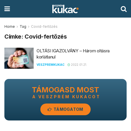
Home
Tag
Covid-fertőzés
Címke:
Covid-fertőzés
OLTÁSI IGAZOLVÁNY – Három oltásra
korlátlanul
VESZPREMKUKAC
2022.01.21.
TÁMOGASD MOST
A VESZPRÉM KUKACOT
TÁMOGATOM