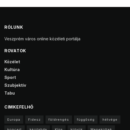
RÓLUNK
Veszprém város online közéleti portálja
ROVATOK
Közélet
Kultúra
Sport
Szubjektív
Tabu
CIMKEFELHŐ
Europa
Fidesz
földrengés
függőség
hétvége
koncert
kézilabda
Kína
kütyük
Menekültek