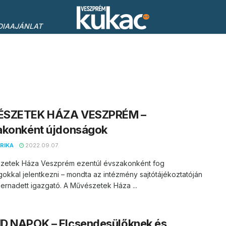
DIAAJÁNLAT
SZETEK HÁZA VESZPRÉM –
akonként újdonságok
RIKA
2022.09.07.
zetek Háza Veszprém ezentúl évszakonként fog
okkal jelentkezni – mondta az intézmény sajtótájékoztatóján
Bernadett igazgató. A Művészetek Háza ...
D NAPOK – Elcsendesülőknek és