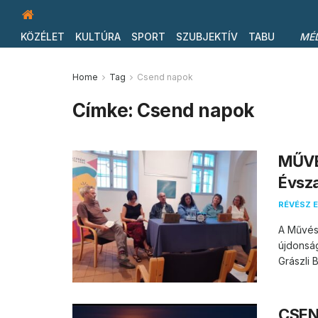
KÖZÉLET
KULTÚRA
SPORT
SZUBJEKTÍV
TABU
MÉ
Home
Tag
Csend napok
Címke:
Csend napok
MŰVÉ
Évsz
RÉVÉSZ E
A Művés
újdonság
Grászli 
CSEN