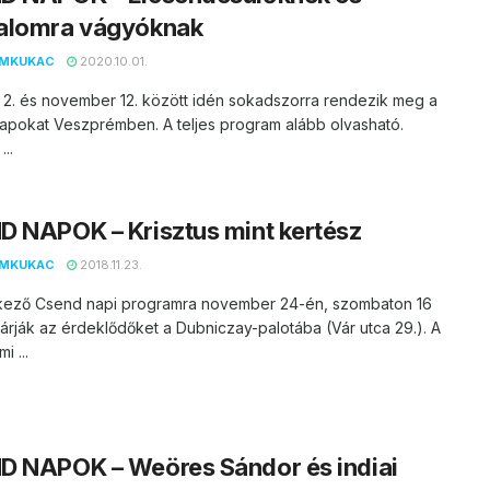
alomra vágyóknak
EMKUKAC
2020.10.01.
 2. és november 12. között idén sokadszorra rendezik meg a
apokat Veszprémben. A teljes program alább olvasható.
..
 NAPOK – Krisztus mint kertész
EMKUKAC
2018.11.23.
kező Csend napi programra november 24-én, szombaton 16
árják az érdeklődőket a Dubniczay-palotába (Vár utca 29.). A
i ...
D NAPOK – Weöres Sándor és indiai