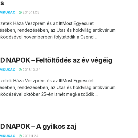
ás
EMKUKAC
2018.11.05.
zetek Háza Veszprém és az IttMost Egyesület
ésében, rendezésében, az Utas és holdvilág antikvárium
ködésével novemberben folytatódik a Csend ...
 NAPOK – Feltöltődés az év végéig
EMKUKAC
2018.10.24.
zetek Háza Veszprém és az IttMost Egyesület
ésében, rendezésében, az Utas és holdvilág antikvárium
ködésével október 25-én ismét megkezdődik ...
D NAPOK – A gyilkos zaj
EMKUKAC
2017.11.24.