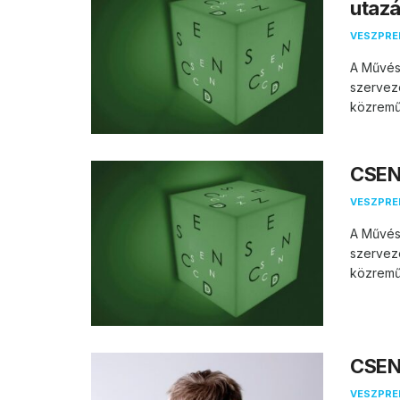
utaz
VESZPR
A Művés
szervez
közremű
CSEND
VESZPR
A Művés
szervez
közremű
CSEN
VESZPR