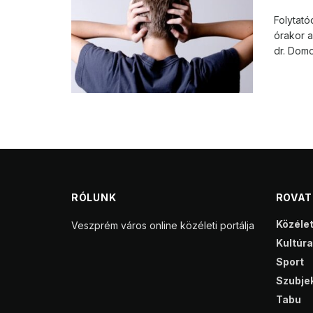
Folytató
órakor 
dr. Dom
RÓLUNK
ROVA
Közéle
Veszprém város online közéleti portálja
Kultúra
Sport
Szubjek
Tabu