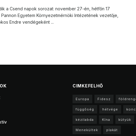
dik a Csend napok sorozat: november 27-én, hétfőn 17
a Pannon Egyetem Környezetmérnöki Intézetének vezetője,
okos Endre vendégeként ...
TOK
CIMKEFELHŐ
t
Europa
Fidesz
földreng
függőség
hétvége
konc
kézilabda
Kína
kütyük
tív
Menekültek
plakát