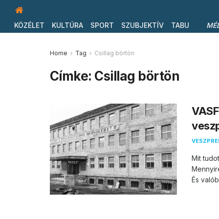
KÖZÉLET
KULTÚRA
SPORT
SZUBJEKTÍV
TABU
MÉ
Home
Tag
Csillag börtön
Címke:
Csillag börtön
VASF
vesz
VESZPR
Mit tudo
Mennyir
És valób