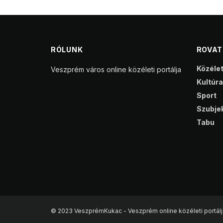
RÓLUNK
ROVA
Közéle
Veszprém város online közéleti portálja
Kultúra
Sport
Szubjek
Tabu
© 2023 VeszprémKukac - Veszprém online közéleti portálj