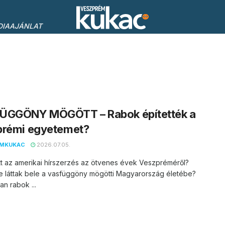
DIAAJÁNLAT
ÜGGÖNY MÖGÖTT – Rabok építették a
prémi egyetemet?
EMKUKAC
2026.07.05.
tt az amerikai hírszerzés az ötvenes évek Veszpréméről?
e láttak bele a vasfüggöny mögötti Magyarország életébe?
an rabok ...