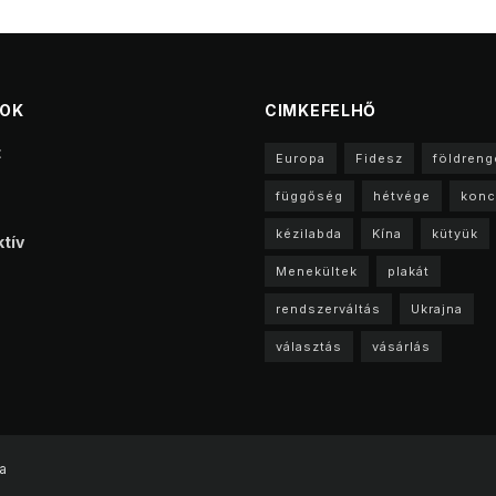
TOK
CIMKEFELHŐ
t
Europa
Fidesz
földreng
függőség
hétvége
konc
kézilabda
Kína
kütyük
tív
Menekültek
plakát
rendszerváltás
Ukrajna
választás
vásárlás
a