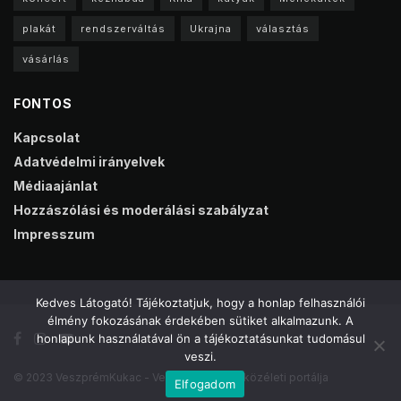
plakát
rendszerváltás
Ukrajna
választás
vásárlás
FONTOS
Kapcsolat
Adatvédelmi irányelvek
Médiaajánlat
Hozzászólási és moderálási szabályzat
Impresszum
Kedves Látogató! Tájékoztatjuk, hogy a honlap felhasználói
élmény fokozásának érdekében sütiket alkalmazunk. A
honlapunk használatával ön a tájékoztatásunkat tudomásul
veszi.
© 2023 VeszprémKukac - Veszprém online közéleti portálja
Elfogadom