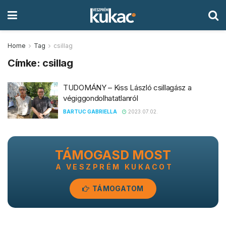
Home
Tag
csillag
Címke:
csillag
TUDOMÁNY – Kiss László csillagász a
végiggondolhatatlanról
BARTUC GABRIELLA
2023.07.02.
TÁMOGASD MOST
A VESZPRÉM KUKACOT
TÁMOGATOM