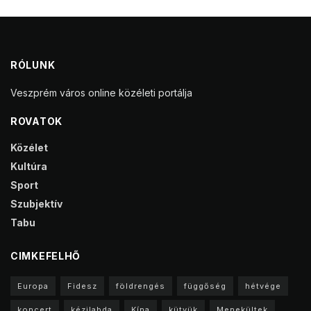
RÓLUNK
Veszprém város online közéleti portálja
ROVATOK
Közélet
Kultúra
Sport
Szubjektív
Tabu
CIMKEFELHŐ
Europa
Fidesz
földrengés
függőség
hétvége
koncert
kézilabda
Kína
kütyük
Menekültek