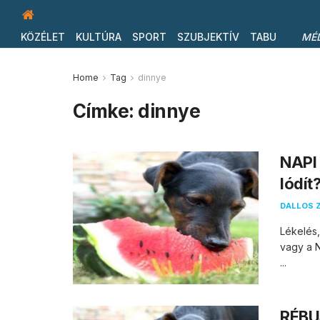
KÖZÉLET
KULTÚRA
SPORT
SZUBJEKTÍV
TABU
MÉ
Home
Tag
dinnye
Címke:
dinnye
NAPI
lódít
DALLOS 
Lékelés,
vagy a N
...
RÉBUS