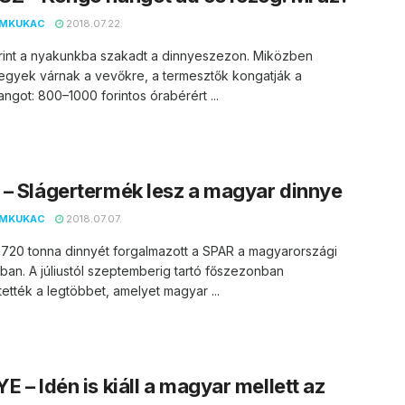
EMKUKAC
2018.07.22.
rint a nyakunkba szakadt a dinnyeszezon. Miközben
egyek várnak a vevőkre, a termesztők kongatják a
ngot: 800–1000 forintos órabérért ...
– Slágertermék lesz a magyar dinnye
EMKUKAC
2018.07.07.
7720 tonna dinnyét forgalmazott a SPAR a magyarországi
ban. A júliustól szeptemberig tartó főszezonban
tették a legtöbbet, amelyet magyar ...
E – Idén is kiáll a magyar mellett az