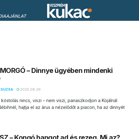
DIAAJÁNLAT
 MORGÓ – Dinnye ügyében mindenki
?
ZSUZSA
2025.08.29.
 kóstolás nincs, viszi – nem viszi, panaszkodjon a Köjálnál
ébihnél, hajtja el az árus a nézelődőt a piacon, ha az dinnyét
Z – Kongó hangot ad és rezeg. Mi az?