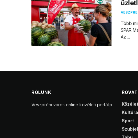
üzlet
VESZPR
Több min
SPAR Mag
Az ...
RÓLUNK
ROVA
Közéle
Veszprém város online közéleti portálja
Kultúra
Sport
Szubjek
Tabu