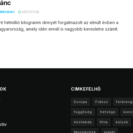
lánc
EMKUKAC
2017.07.08.
t hétmillió kilogramm dinnyét forgalmazott az elmúlt évben a
yarország, amely idén ennél is nagyobb keresletre számít.
TOK
CIMKEFELHŐ
t
Europa
Fidesz
földreng
függőség
hétvége
konc
kézilabda
Kína
kütyük
tív
Menekültek
plakát