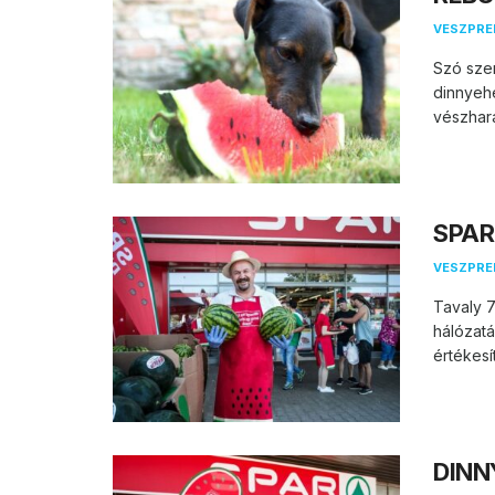
VESZPR
Szó sze
dinnyeh
vészhara
SPAR 
VESZPR
Tavaly 
hálózatá
értékesí
DINNY