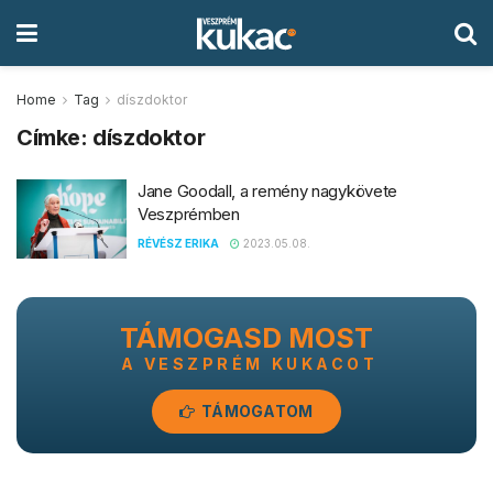
Home
Tag
díszdoktor
Címke:
díszdoktor
Jane Goodall, a remény nagykövete
Veszprémben
RÉVÉSZ ERIKA
2023.05.08.
TÁMOGASD MOST
A VESZPRÉM KUKACOT
TÁMOGATOM