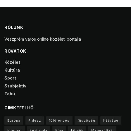
RÓLUNK
Veszprém város online közéleti portálja
ROVATOK
Közélet
Kultúra
Sport
Szubjektív
Tabu
CIMKEFELHŐ
Europa
Fidesz
földrengés
függőség
hétvége
koncert
kézilabda
Kína
kütyük
Menekültek