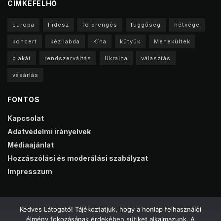
CIMKEFELHŐ
Europa
Fidesz
földrengés
függőség
hétvége
koncert
kézilabda
Kína
kütyük
Menekültek
plakát
rendszerváltás
Ukrajna
választás
vásárlás
FONTOS
Kapcsolat
Adatvédelmi irányelvek
Médiaajánlat
Hozzászólási és moderálási szabályzat
Impresszum
Kedves Látogató! Tájékoztatjuk, hogy a honlap felhasználói
élmény fokozásának érdekében sütiket alkalmazunk. A