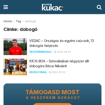
Home
Tag
dobogó
Címke:
dobogó
VEDAC – Országos és egyéni csúcsok, 13
dobogós helyezés
VESZPREMKUKAC
2020.09.03.
KICK-BOX – Szlovákiában négyszer állt
dobogóra Bécsi Nikolett
RÉVÉSZ ERIKA
2020.03.03.
TÁMOGASD MOST
A VESZPRÉM KUKACOT