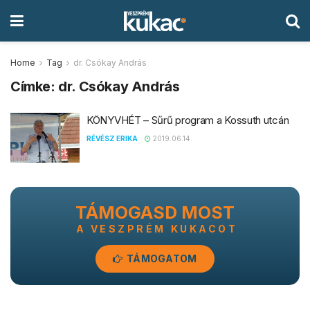
Home
Tag
dr. Csókay András
Címke:
dr. Csókay András
KÖNYVHÉT – Sűrű program a Kossuth utcán
RÉVÉSZ ERIKA
2019.06.14.
TÁMOGASD MOST
A VESZPRÉM KUKACOT
TÁMOGATOM