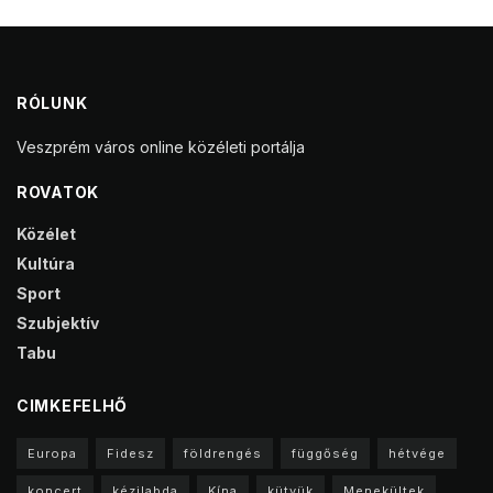
RÓLUNK
Veszprém város online közéleti portálja
ROVATOK
Közélet
Kultúra
Sport
Szubjektív
Tabu
CIMKEFELHŐ
Europa
Fidesz
földrengés
függőség
hétvége
koncert
kézilabda
Kína
kütyük
Menekültek