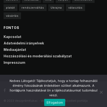
plakát
rendszerváltás
Ukrajna
választás
vásárlás
FONTOS
Kapcsolat
Adatvédelmi irányelvek
Médiaajánlat
Hozzászólási és moderálási szabályzat
Impresszum
Kedves Látogató! Tájékoztatjuk, hogy a honlap felhasználói
élmény fokozásának érdekében sütiket alkalmazunk. A
honlapunk használatával ön a tájékoztatásunkat tudomásul
veszi.
© 2023 VeszprémKukac - Veszprém online közéleti portálja
Elfogadom