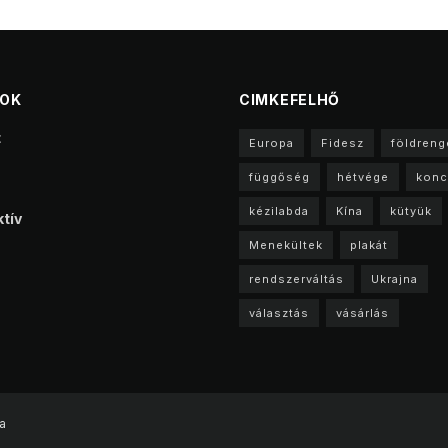
TOK
CIMKEFELHŐ
t
Europa
Fidesz
földreng
függőség
hétvége
konc
kézilabda
Kína
kütyük
tív
Menekültek
plakát
rendszerváltás
Ukrajna
választás
vásárlás
a