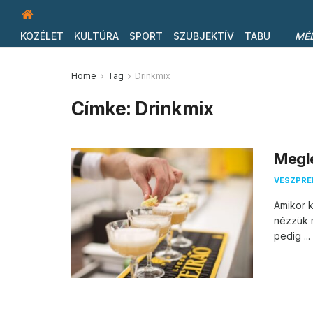
KÖZÉLET
KULTÚRA
SPORT
SZUBJEKTÍV
TABU
MÉ
Home
Tag
Drinkmix
Címke:
Drinkmix
Megle
VESZPR
Amikor k
nézzük m
pedig ...