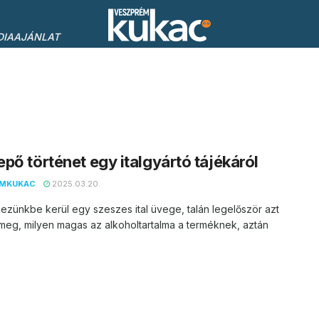
DIAAJÁNLAT
pő történet egy italgyártó tájékáról
EMKUKAC
2025.03.20.
ezünkbe kerül egy szeszes ital üvege, talán legelőször azt
eg, milyen magas az alkoholtartalma a terméknek, aztán