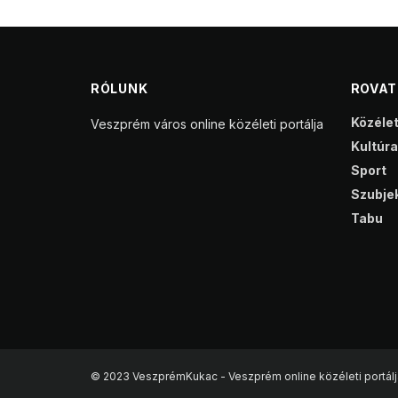
RÓLUNK
ROVA
Közéle
Veszprém város online közéleti portálja
Kultúra
Sport
Szubjek
Tabu
© 2023 VeszprémKukac - Veszprém online közéleti portálj