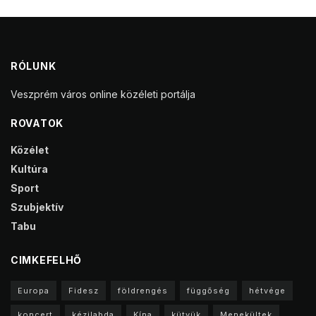
RÓLUNK
Veszprém város online közéleti portálja
ROVATOK
Közélet
Kultúra
Sport
Szubjektív
Tabu
CIMKEFELHŐ
Europa
Fidesz
földrengés
függőség
hétvége
koncert
kézilabda
Kína
kütyük
Menekültek