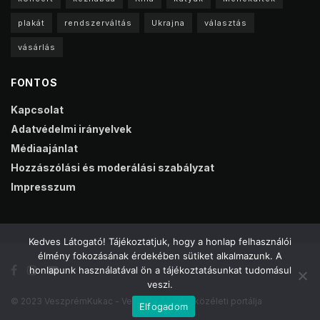
plakát
rendszerváltás
Ukrajna
választás
vásárlás
FONTOS
Kapcsolat
Adatvédelmi irányelvek
Médiaajánlat
Hozzászólási és moderálási szabályzat
Impresszum
Kedves Látogató! Tájékoztatjuk, hogy a honlap felhasználói
élmény fokozásának érdekében sütiket alkalmazunk. A
honlapunk használatával ön a tájékoztatásunkat tudomásul
veszi.
© 2023 VeszprémKukac - Veszprém online közéleti portálja
Elfogadom