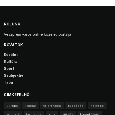
RÓLUNK
Veszprém város online közéleti portálja
ROVATOK
Közélet
Kultúra
Sport
Szubjektív
Tabu
CIMKEFELHŐ
Europa
Fidesz
földrengés
függőség
hétvége
koncert
kézilabda
Kína
kütyük
Menekültek