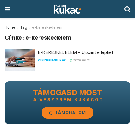
Home
Tag
e-kereskedelem
Címke:
e-kereskedelem
E-KERESKEDELEM – Új szintre léphet
VESZPREMKUKAC
2020.06.24.
TÁMOGASD MOST
A VESZPRÉM KUKACOT
TÁMOGATOM