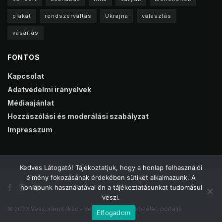
plakát
rendszerváltás
Ukrajna
választás
vásárlás
FONTOS
Kapcsolat
Adatvédelmi irányelvek
Médiaajánlat
Hozzászólási és moderálási szabályzat
Impresszum
Kedves Látogató! Tájékoztatjuk, hogy a honlap felhasználói
élmény fokozásának érdekében sütiket alkalmazunk. A
honlapunk használatával ön a tájékoztatásunkat tudomásul
veszi.
© 2023 VeszprémKukac - Veszprém online közéleti portálja
Elfogadom