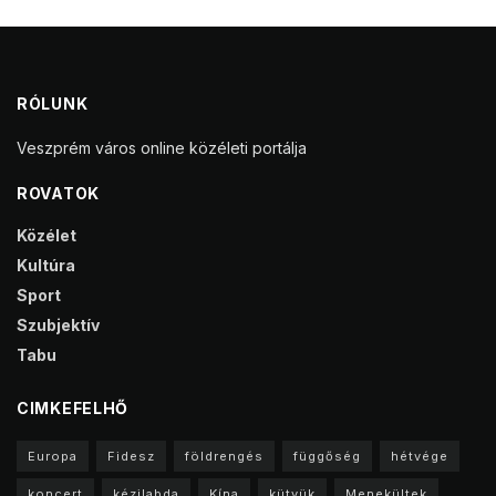
RÓLUNK
Veszprém város online közéleti portálja
ROVATOK
Közélet
Kultúra
Sport
Szubjektív
Tabu
CIMKEFELHŐ
Europa
Fidesz
földrengés
függőség
hétvége
koncert
kézilabda
Kína
kütyük
Menekültek