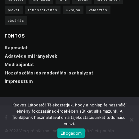
plakát
rendszerváltás
Ukrajna
választás
vásárlás
FONTOS
Kapcsolat
Adatvédelmi irányelvek
Médiaajánlat
Hozzászólási és moderálási szabályzat
Impresszum
Kedves Látogató! Tájékoztatjuk, hogy a honlap felhasználói
élmény fokozásának érdekében sütiket alkalmazunk. A
honlapunk használatával ön a tájékoztatásunkat tudomásul
veszi.
© 2023 VeszprémKukac - Veszprém online közéleti portálja
Elfogadom