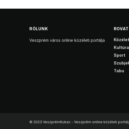
RÓLUNK
ROVA
Közéle
Veszprém város online közéleti portálja
Kultúra
Sport
Szubjek
Tabu
© 2023 VeszprémKukac - Veszprém online közéleti portálj