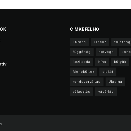
TOK
CIMKEFELHŐ
t
Europa
Fidesz
földreng
függőség
hétvége
konc
kézilabda
Kína
kütyük
tív
Menekültek
plakát
rendszerváltás
Ukrajna
választás
vásárlás
a