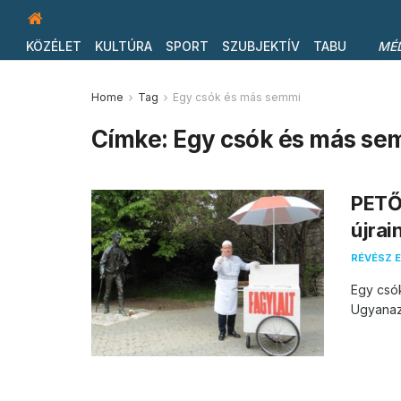
KÖZÉLET
KULTÚRA
SPORT
SZUBJEKTÍV
TABU
MÉ
Home
Tag
Egy csók és más semmi
Címke:
Egy csók és más se
PETŐ
újrai
RÉVÉSZ E
Egy csók
Ugyanaz 