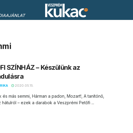
DIAAJÁNLAT
mmi
FI SZÍNHÁZ – Készülünk az
ndulásra
RIKA
2020.05.15.
 és más semmi, Hárman a padon, Mozart!, A tanítónő,
hátulról – ezek a darabok a Veszprémi Petőfi ...