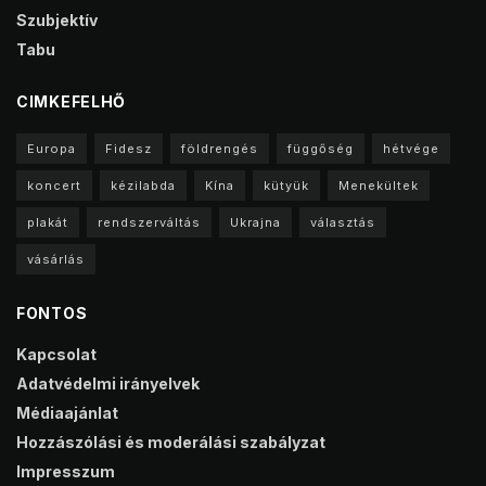
Szubjektív
Tabu
CIMKEFELHŐ
Europa
Fidesz
földrengés
függőség
hétvége
koncert
kézilabda
Kína
kütyük
Menekültek
plakát
rendszerváltás
Ukrajna
választás
vásárlás
FONTOS
Kapcsolat
Adatvédelmi irányelvek
Médiaajánlat
Hozzászólási és moderálási szabályzat
Impresszum