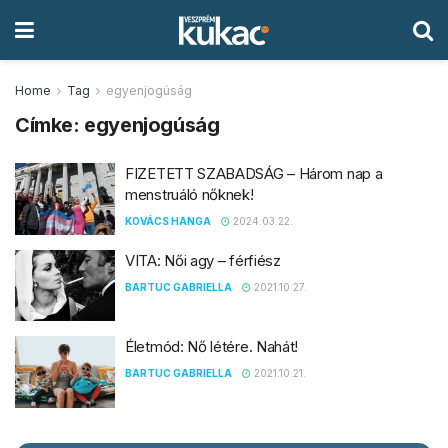
Home
Tag
egyenjogúság
Címke:
egyenjogúság
FIZETETT SZABADSÁG – Három nap a
menstruáló nőknek!
KOVÁCS HANGA
2024.03.22.
VITA: Női agy – férfiész
BARTUC GABRIELLA
2021.10.27.
Életmód: Nő létére. Nahát!
BARTUC GABRIELLA
2021.10.21.