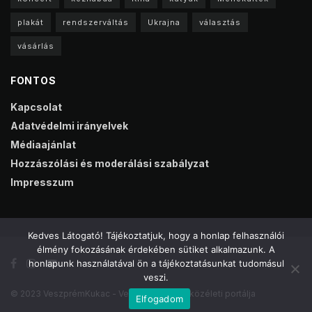
plakát
rendszerváltás
Ukrajna
választás
vásárlás
FONTOS
Kapcsolat
Adatvédelmi irányelvek
Médiaajánlat
Hozzászólási és moderálási szabályzat
Impresszum
Kedves Látogató! Tájékoztatjuk, hogy a honlap felhasználói
élmény fokozásának érdekében sütiket alkalmazunk. A
honlapunk használatával ön a tájékoztatásunkat tudomásul
veszi.
© 2023 VeszprémKukac - Veszprém online közéleti portálja
Elfogadom