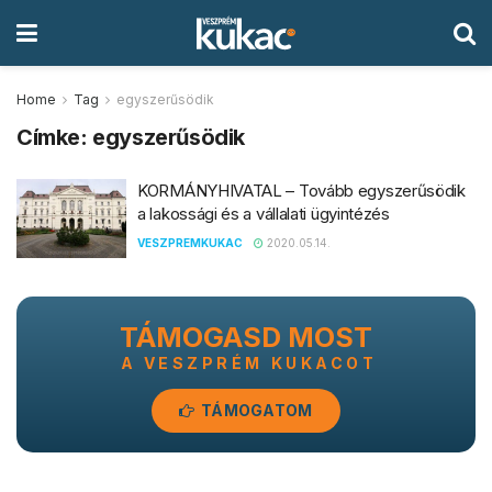
Home
Tag
egyszerűsödik
Címke:
egyszerűsödik
KORMÁNYHIVATAL – Tovább egyszerűsödik
a lakossági és a vállalati ügyintézés
VESZPREMKUKAC
2020.05.14.
TÁMOGASD MOST
A VESZPRÉM KUKACOT
TÁMOGATOM