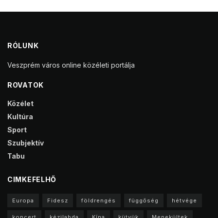
RÓLUNK
Veszprém város online közéleti portálja
ROVATOK
Közélet
Kultúra
Sport
Szubjektív
Tabu
CIMKEFELHŐ
Europa
Fidesz
földrengés
függőség
hétvége
koncert
kézilabda
Kína
kütyük
Menekültek