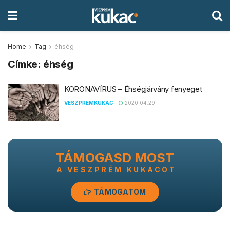
Home
Tag
éhség
Címke:
éhség
KORONAVÍRUS – Éhségjárvány fenyeget
VESZPREMKUKAC
2020.04.29.
TÁMOGASD MOST
A VESZPRÉM KUKACOT
TÁMOGATOM