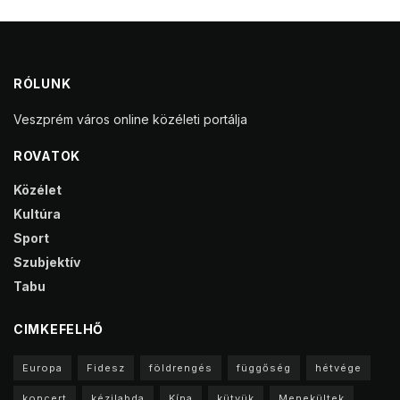
RÓLUNK
Veszprém város online közéleti portálja
ROVATOK
Közélet
Kultúra
Sport
Szubjektív
Tabu
CIMKEFELHŐ
Europa
Fidesz
földrengés
függőség
hétvége
koncert
kézilabda
Kína
kütyük
Menekültek