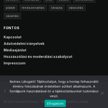
plakát
rendszerváltás
Ukrajna
választás
vásárlás
FONTOS
Kapcsolat
Adatvédelmi irányelvek
Médiaajánlat
Hozzászólási és moderálási szabályzat
Impresszum
Kedves Látogató! Tájékoztatjuk, hogy a honlap felhasználói
élmény fokozásának érdekében sütiket alkalmazunk. A
honlapunk használatával ön a tájékoztatásunkat tudomásul
veszi.
© 2023 VeszprémKukac - Veszprém online közéleti portálja
Elfogadom