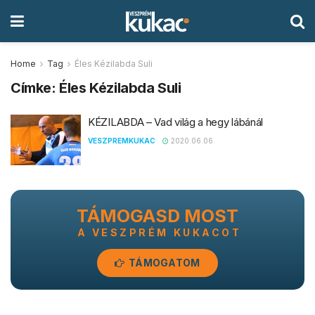
Home
Tag
Éles Kézilabda Suli
Címke:
Éles Kézilabda Suli
KÉZILABDA – Vad világ a hegy lábánál
VESZPREMKUKAC
2020.06.06.
TÁMOGASD MOST
A VESZPRÉM KUKACOT
TÁMOGATOM