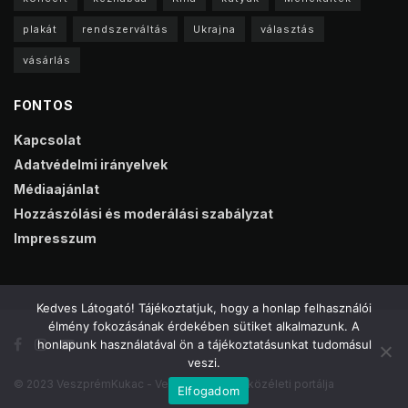
plakát
rendszerváltás
Ukrajna
választás
vásárlás
FONTOS
Kapcsolat
Adatvédelmi irányelvek
Médiaajánlat
Hozzászólási és moderálási szabályzat
Impresszum
Kedves Látogató! Tájékoztatjuk, hogy a honlap felhasználói
élmény fokozásának érdekében sütiket alkalmazunk. A
honlapunk használatával ön a tájékoztatásunkat tudomásul
veszi.
© 2023 VeszprémKukac - Veszprém online közéleti portálja
Elfogadom