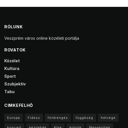
RÓLUNK
Veszprém város online közéleti portálja
ROVATOK
Közélet
Kultúra
Sport
Szubjektív
Tabu
CIMKEFELHŐ
Europa
Fidesz
földrengés
függőség
hétvége
koncert
kézilabda
Kína
kütyük
Menekültek