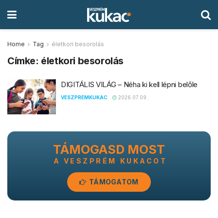
Home
Tag
életkori besorolás
Címke:
életkori besorolás
DIGITÁLIS VILÁG – Néha ki kell lépni belőle
VESZPREMKUKAC
2026.07.09.
TÁMOGASD MOST
A VESZPRÉM KUKACOT
TÁMOGATOM