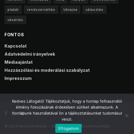
plakát
rendszerváltás
Ukrajna
választás
vásárlás
FONTOS
Kapcsolat
Adatvédelmi irányelvek
Médiaajánlat
Hozzászólási és moderálási szabályzat
Impresszum
Kedves Látogató! Tájékoztatjuk, hogy a honlap felhasználói
élmény fokozásának érdekében sütiket alkalmazunk. A
honlapunk használatával ön a tájékoztatásunkat tudomásul
veszi.
© 2023 VeszprémKukac - Veszprém online közéleti portálja
Elfogadom