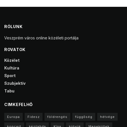
RÓLUNK
Veszprém város online közéleti portálja
ROVATOK
Közélet
Kultúra
Sport
Szubjektív
Tabu
CIMKEFELHŐ
Europa
Fidesz
földrengés
függőség
hétvége
koncert
kézilabda
Kína
kütyük
Menekültek