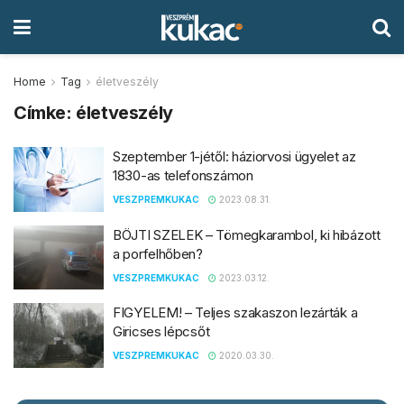
Home
Tag
életveszély
Címke:
életveszély
Szeptember 1-jétől: háziorvosi ügyelet az
1830-as telefonszámon
VESZPREMKUKAC
2023.08.31.
BÖJTI SZELEK – Tömegkarambol, ki hibázott
a porfelhőben?
VESZPREMKUKAC
2023.03.12.
FIGYELEM! – Teljes szakaszon lezárták a
Giricses lépcsőt
VESZPREMKUKAC
2020.03.30.