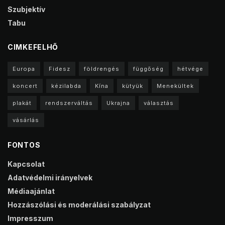
Szubjektív
Tabu
CIMKEFELHŐ
Europa
Fidesz
földrengés
függőség
hétvége
koncert
kézilabda
Kína
kütyük
Menekültek
plakát
rendszerváltás
Ukrajna
választás
vásárlás
FONTOS
Kapcsolat
Adatvédelmi irányelvek
Médiaajánlat
Hozzászólási és moderálási szabályzat
Impresszum