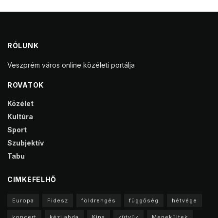
RÓLUNK
Veszprém város online közéleti portálja
ROVATOK
Közélet
Kultúra
Sport
Szubjektív
Tabu
CIMKEFELHŐ
Europa
Fidesz
földrengés
függőség
hétvége
koncert
kézilabda
Kína
kütyük
Menekültek