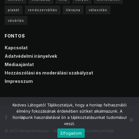
plakát
rendszerváltás
Ukrajna
választás
vásárlás
FONTOS
Kapcsolat
Adatvédelmi irányelvek
Médiaajánlat
Hozzászólási és moderálási szabályzat
Impresszum
Kedves Látogató! Tájékoztatjuk, hogy a honlap felhasználói
élmény fokozásának érdekében sütiket alkalmazunk. A
honlapunk használatával ön a tájékoztatásunkat tudomásul
veszi.
© 2023 VeszprémKukac - Veszprém online közéleti portálja
Elfogadom