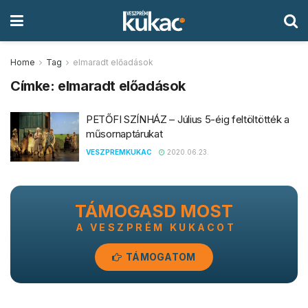
Home
Tag
elmaradt előadások
Címke:
elmaradt előadások
PETŐFI SZÍNHÁZ – Július 5-éig feltöltötték a
műsornaptárukat
VESZPREMKUKAC
2020.06.23.
TÁMOGASD MOST
A VESZPRÉM KUKACOT
TÁMOGATOM