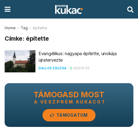
Home
Tag
építette
Címke:
építette
Evangélikus: nagyapa építette, unokája
újratervezte
DALLOS ZSUZSA
2021.10.02.
TÁMOGASD MOST
A VESZPRÉM KUKACOT
TÁMOGATOM