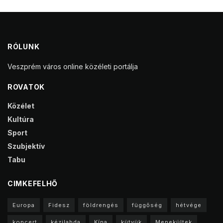
RÓLUNK
Veszprém város online közéleti portálja
ROVATOK
Közélet
Kultúra
Sport
Szubjektív
Tabu
CIMKEFELHŐ
Europa
Fidesz
földrengés
függőség
hétvége
koncert
kézilabda
Kína
kütyük
Menekültek