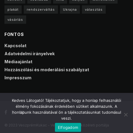
plakát
rendszerváltás
Ukrajna
választás
vásárlás
FONTOS
Kapcsolat
Adatvédelmi irányelvek
Médiaajánlat
Hozzászólási és moderálási szabályzat
Impresszum
Kedves Látogató! Tájékoztatjuk, hogy a honlap felhasználói
élmény fokozásának érdekében sütiket alkalmazunk. A
honlapunk használatával ön a tájékoztatásunkat tudomásul
veszi.
© 2023 VeszprémKukac - Veszprém online közéleti portálja
Elfogadom