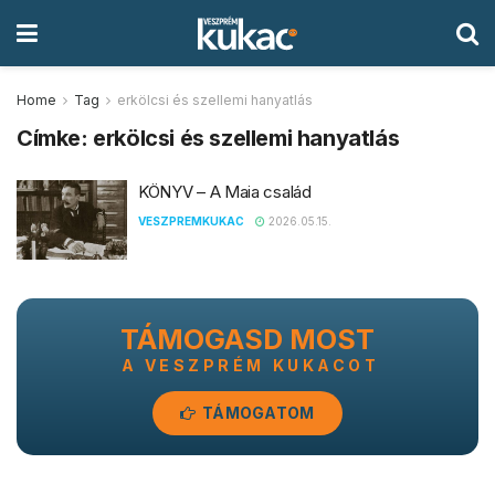
Home
Tag
erkölcsi és szellemi hanyatlás
Címke:
erkölcsi és szellemi hanyatlás
KÖNYV – A Maia család
VESZPREMKUKAC
2026.05.15.
TÁMOGASD MOST
A VESZPRÉM KUKACOT
TÁMOGATOM