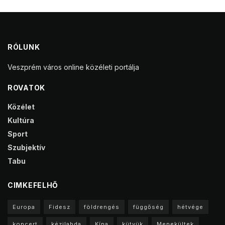
RÓLUNK
Veszprém város online közéleti portálja
ROVATOK
Közélet
Kultúra
Sport
Szubjektív
Tabu
CIMKEFELHŐ
Europa
Fidesz
földrengés
függőség
hétvége
koncert
kézilabda
Kína
kütyük
Menekültek