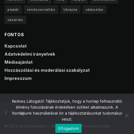
plakát
rendszerváltás
Ukrajna
választás
vásárlás
FONTOS
Kapcsolat
Adatvédelmi irányelvek
Médiaajánlat
Hozzászólási és moderálási szabályzat
Impresszum
Kedves Látogató! Tájékoztatjuk, hogy a honlap felhasználói
élmény fokozásának érdekében sütiket alkalmazunk. A
honlapunk használatával ön a tájékoztatásunkat tudomásul
veszi.
© 2023 VeszprémKukac - Veszprém online közéleti portálja
Elfogadom