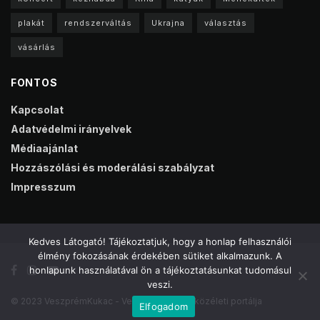
plakát
rendszerváltás
Ukrajna
választás
vásárlás
FONTOS
Kapcsolat
Adatvédelmi irányelvek
Médiaajánlat
Hozzászólási és moderálási szabályzat
Impresszum
Kedves Látogató! Tájékoztatjuk, hogy a honlap felhasználói
élmény fokozásának érdekében sütiket alkalmazunk. A
honlapunk használatával ön a tájékoztatásunkat tudomásul
veszi.
© 2023 VeszprémKukac - Veszprém online közéleti portálja
Elfogadom