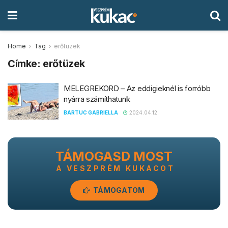
Home
Tag
erőtüzek
Címke:
erőtüzek
MELEGREKORD – Az eddigieknél is forróbb
nyárra számíthatunk
BARTUC GABRIELLA
2024.04.12.
TÁMOGASD MOST
A VESZPRÉM KUKACOT
TÁMOGATOM