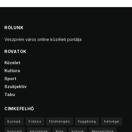
RÓLUNK
Veszprém város online közéleti portálja
ROVATOK
Közélet
Kultúra
Sport
Szubjektív
Tabu
CIMKEFELHŐ
Europa
Fidesz
földrengés
függőség
hétvége
koncert
kézilabda
Kína
kütyük
Menekültek