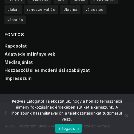
plakát
rendszerváltás
Ukrajna
választás
vásárlás
FONTOS
Kapcsolat
Adatvédelmi irányelvek
Médiaajánlat
Hozzászólási és moderálási szabályzat
Impresszum
Kedves Látogató! Tájékoztatjuk, hogy a honlap felhasználói
élmény fokozásának érdekében sütiket alkalmazunk. A
honlapunk használatával ön a tájékoztatásunkat tudomásul
veszi.
© 2023 VeszprémKukac - Veszprém online közéleti portálja
Elfogadom