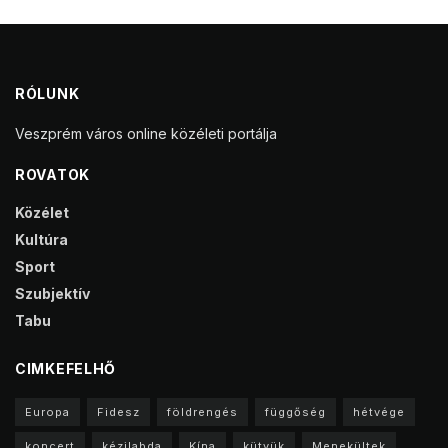
RÓLUNK
Veszprém város online közéleti portálja
ROVATOK
Közélet
Kultúra
Sport
Szubjektív
Tabu
CIMKEFELHŐ
Europa
Fidesz
földrengés
függőség
hétvége
koncert
kézilabda
Kína
kütyük
Menekültek