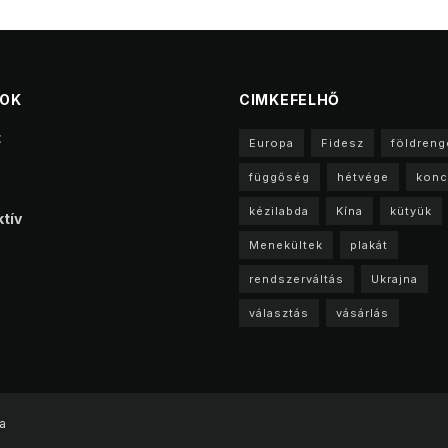
TOK
CIMKEFELHŐ
t
Europa
Fidesz
földreng
függőség
hétvége
konc
kézilabda
Kína
kütyük
tív
Menekültek
plakát
rendszerváltás
Ukrajna
választás
vásárlás
a