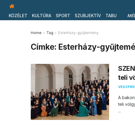
KÖZÉLET
KULTÚRA
SPORT
SZUBJEKTÍV
TABU
MÉ
Home
Tag
Esterházy-gyűjtemény
Címke:
Esterházy-gyűjtem
SZEN
teli 
VESZPR
A bakony
teli völ
...