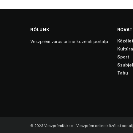
RÓLUNK
ROVA
Közéle
Veszprém város online közéleti portálja
Kultúra
Sport
Szubjek
Tabu
© 2023 VeszprémKukac - Veszprém online közéleti portálj