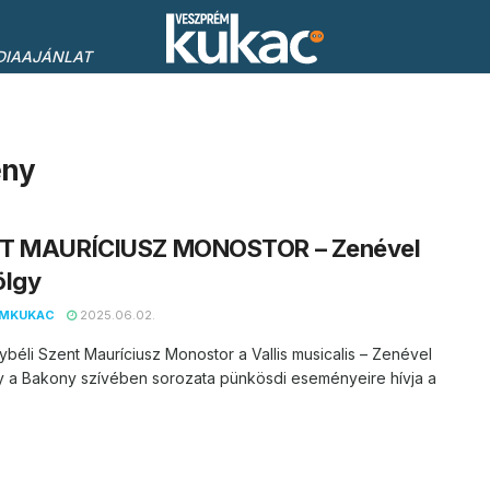
DIAAJÁNLAT
ény
T MAURÍCIUSZ MONOSTOR – Zenével
völgy
EMKUKAC
2025.06.02.
béli Szent Mauríciusz Monostor a Vallis musicalis – Zenével
gy a Bakony szívében sorozata pünkösdi eseményeire hívja a