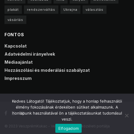
plakát
rendszerváltás
Ukrajna
választás
vásárlás
FONTOS
Kapcsolat
Adatvédelmi irányelvek
Médiaajánlat
Hozzászólási és moderálási szabályzat
Impresszum
Kedves Látogató! Tájékoztatjuk, hogy a honlap felhasználói
élmény fokozásának érdekében sütiket alkalmazunk. A
honlapunk használatával ön a tájékoztatásunkat tudomásul
veszi.
© 2023 VeszprémKukac - Veszprém online közéleti portálja
Elfogadom