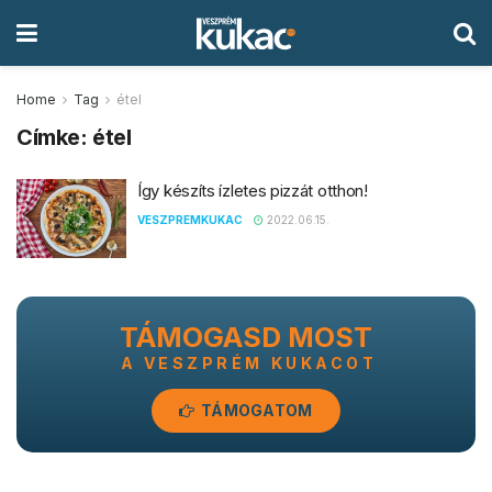
Home
Tag
étel
Címke:
étel
Így készíts ízletes pizzát otthon!
VESZPREMKUKAC
2022.06.15.
TÁMOGASD MOST
A VESZPRÉM KUKACOT
TÁMOGATOM