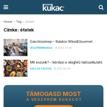
Home
Tag
ételek
Címke:
ételek
Gasztroünnep – Balaton Wine&Gourmet
VESZPREMKUKAC
2022.07.06.
Mit eszünk? – kérdezi a világhírű hálózatkutató
DALLOS ZSUZSA
2021.06.04.
TÁMOGASD MOST
A VESZPRÉM KUKACOT