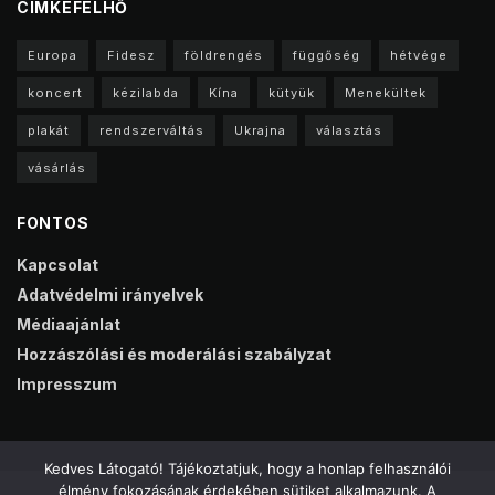
CIMKEFELHŐ
Europa
Fidesz
földrengés
függőség
hétvége
koncert
kézilabda
Kína
kütyük
Menekültek
plakát
rendszerváltás
Ukrajna
választás
vásárlás
FONTOS
Kapcsolat
Adatvédelmi irányelvek
Médiaajánlat
Hozzászólási és moderálási szabályzat
Impresszum
Kedves Látogató! Tájékoztatjuk, hogy a honlap felhasználói
élmény fokozásának érdekében sütiket alkalmazunk. A