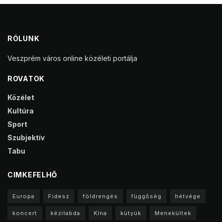
RÓLUNK
Veszprém város online közéleti portálja
ROVATOK
Közélet
Kultúra
Sport
Szubjektív
Tabu
CIMKEFELHŐ
Europa
Fidesz
földrengés
függőség
hétvége
koncert
kézilabda
Kína
kütyük
Menekültek