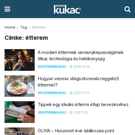
Home
Tag
étterem
Címke:
étterem
A modern éttermek versenyképességének
titkai: technológia és hatékonyság
VESZPREMKUKAC
2026.01.25.
Hogyan vezess világszínvonalú reggeliző
éttermet?
VESZPREMKUKAC
2026.01.19.
Tippek egy ideális éttermi étlap tervezéséhez
VESZPREMKUKAC
2025.11.25.
OLIVA – Huszonöt éve találkozási pont