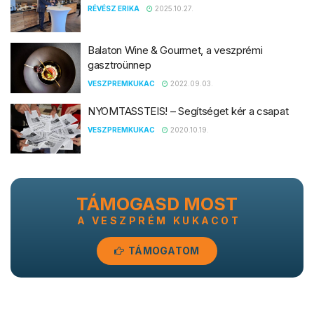
RÉVÉSZ ERIKA
2025.10.27.
Balaton Wine & Gourmet, a veszprémi
gasztroünnep
VESZPREMKUKAC
2022.09.03.
NYOMTASSTEIS! – Segítséget kér a csapat
VESZPREMKUKAC
2020.10.19.
TÁMOGASD MOST
A VESZPRÉM KUKACOT
TÁMOGATOM