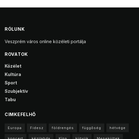
RÓLUNK
Veszprém város online közéleti portálja
ROVATOK
Közélet
Kultúra
Sport
Szubjektív
Tabu
CIMKEFELHŐ
Europa
Fidesz
földrengés
függőség
hétvége
koncert
kézilabda
Kína
kütyük
Menekültek