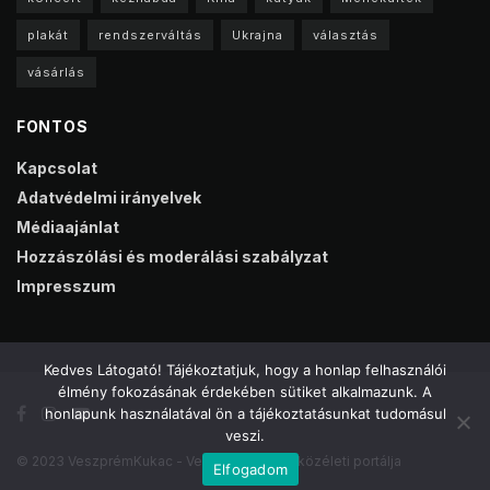
plakát
rendszerváltás
Ukrajna
választás
vásárlás
FONTOS
Kapcsolat
Adatvédelmi irányelvek
Médiaajánlat
Hozzászólási és moderálási szabályzat
Impresszum
Kedves Látogató! Tájékoztatjuk, hogy a honlap felhasználói
élmény fokozásának érdekében sütiket alkalmazunk. A
honlapunk használatával ön a tájékoztatásunkat tudomásul
veszi.
© 2023 VeszprémKukac - Veszprém online közéleti portálja
Elfogadom