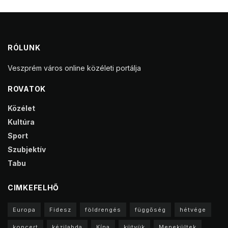
RÓLUNK
Veszprém város online közéleti portálja
ROVATOK
Közélet
Kultúra
Sport
Szubjektív
Tabu
CIMKEFELHŐ
Europa
Fidesz
földrengés
függőség
hétvége
koncert
kézilabda
Kína
kütyük
Menekültek