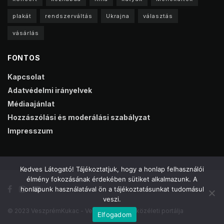
plakát
rendszerváltás
Ukrajna
választás
vásárlás
FONTOS
Kapcsolat
Adatvédelmi irányelvek
Médiaajánlat
Hozzászólási és moderálási szabályzat
Impresszum
Kedves Látogató! Tájékoztatjuk, hogy a honlap felhasználói
élmény fokozásának érdekében sütiket alkalmazunk. A
honlapunk használatával ön a tájékoztatásunkat tudomásul
veszi.
© 2023 VeszprémKukac - Veszprém online közéleti portálja
Elfogadom