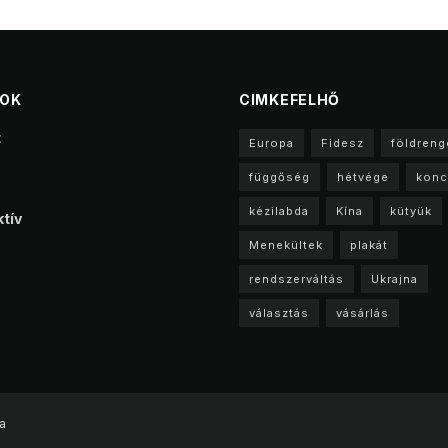
TOK
CIMKEFELHŐ
t
Europa
Fidesz
földreng
függőség
hétvége
konc
kézilabda
Kína
kütyük
tív
Menekültek
plakát
rendszerváltás
Ukrajna
választás
vásárlás
a