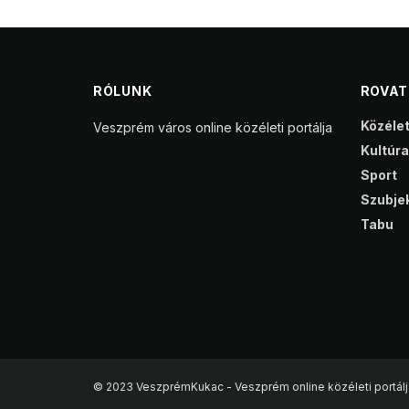
RÓLUNK
ROVA
Közéle
Veszprém város online közéleti portálja
Kultúra
Sport
Szubjek
Tabu
© 2023 VeszprémKukac - Veszprém online közéleti portálj