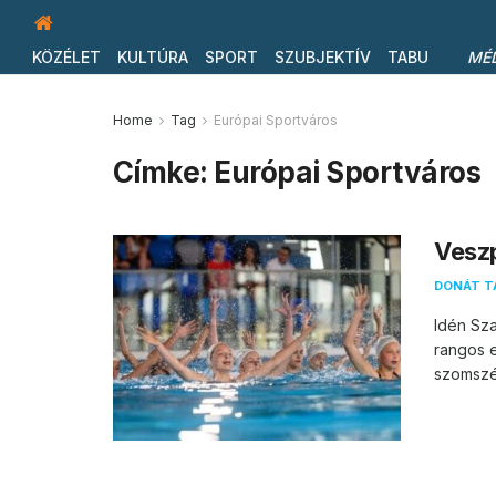
KÖZÉLET
KULTÚRA
SPORT
SZUBJEKTÍV
TABU
MÉ
Home
Tag
Európai Sportváros
Címke:
Európai Sportváros
Vesz
DONÁT T
Idén Sza
rangos e
szomszéd