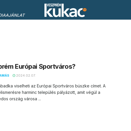
DIAAJÁNLAT
prém Európai Sportváros?
AMÁS
2024.02.07.
badka viselheti az Európai Sportváros büszke címet. A
lismerésre harminc település pályázott, amit végül a
os ország városa ...