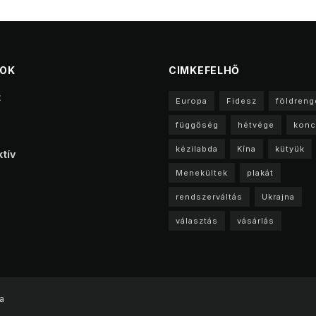
TOK
CIMKEFELHŐ
t
Europa
Fidesz
földreng
függőség
hétvége
konc
kézilabda
Kína
kütyük
tív
Menekültek
plakát
rendszerváltás
Ukrajna
választás
vásárlás
a