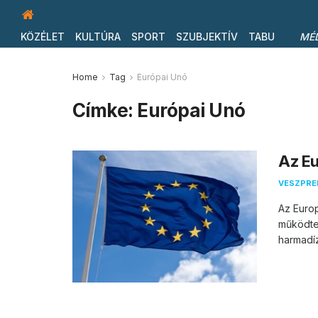
KÖZÉLET
KULTÚRA
SPORT
SZUBJEKTÍV
TABU
MÉ
Home
Tag
Európai Unó
Címke:
Európai Unó
Az Eu
VESZPR
Az Europ
működte
harmadíz