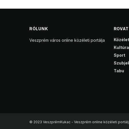
RÓLUNK
ROVA
Közéle
Veszprém város online közéleti portálja
Kultúra
Sport
Szubjek
Tabu
© 2023 VeszprémKukac - Veszprém online közéleti portálj