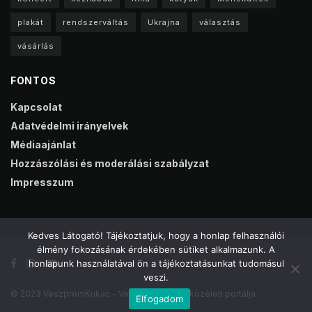
plakát
rendszerváltás
Ukrajna
választás
vásárlás
FONTOS
Kapcsolat
Adatvédelmi irányelvek
Médiaajánlat
Hozzászólási és moderálási szabályzat
Impresszum
Kedves Látogató! Tájékoztatjuk, hogy a honlap felhasználói
élmény fokozásának érdekében sütiket alkalmazunk. A
honlapunk használatával ön a tájékoztatásunkat tudomásul
veszi.
© 2023 VeszprémKukac - Veszprém online közéleti portálja
Elfogadom