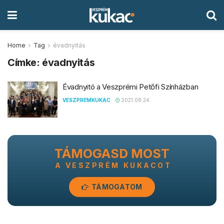
Home
Tag
évadnyitás
Címke:
évadnyitás
Évadnyitó a Veszprémi Petőfi Színházban
VESZPREMKUKAC
2021.08.24.
TÁMOGASD MOST
A VESZPRÉM KUKACOT
TÁMOGATOM