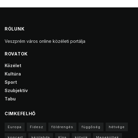
RÓLUNK
Veszprém város online közéleti portálja
ROVATOK
Közélet
Kultúra
Sport
Szubjektív
Tabu
CIMKEFELHŐ
Europa
Fidesz
földrengés
függőség
hétvége
koncert
kézilabda
Kína
kütyük
Menekültek