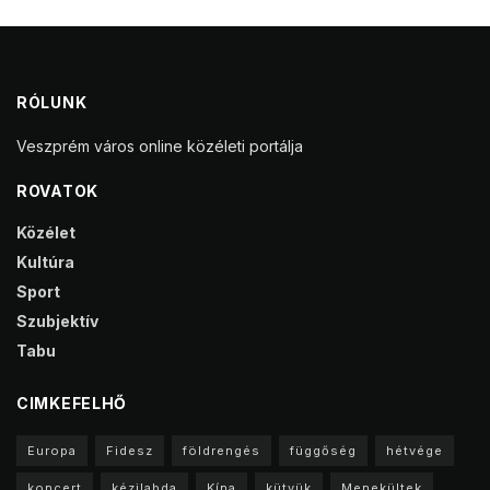
RÓLUNK
Veszprém város online közéleti portálja
ROVATOK
Közélet
Kultúra
Sport
Szubjektív
Tabu
CIMKEFELHŐ
Europa
Fidesz
földrengés
függőség
hétvége
koncert
kézilabda
Kína
kütyük
Menekültek