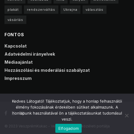
plakát
rendszerváltás
Ukrajna
választás
vásárlás
FONTOS
Kapcsolat
Adatvédelmi irányelvek
Médiaajánlat
Hozzászólási és moderálási szabályzat
Impresszum
Kedves Látogató! Tájékoztatjuk, hogy a honlap felhasználói
élmény fokozásának érdekében sütiket alkalmazunk. A
honlapunk használatával ön a tájékoztatásunkat tudomásul
veszi.
© 2023 VeszprémKukac - Veszprém online közéleti portálja
Elfogadom