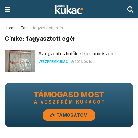
Home
Tag
fagyasztott egér
Címke:
fagyasztott egér
Az egzotikus hüllők etetési módszerei
VESZPREMKUKAC
2026.06.16.
TÁMOGASD MOST
A VESZPRÉM KUKACOT
TÁMOGATOM