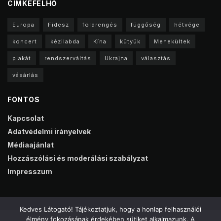
CIMKEFELHŐ
Europa
Fidesz
földrengés
függőség
hétvége
koncert
kézilabda
Kína
kütyük
Menekültek
plakát
rendszerváltás
Ukrajna
választás
vásárlás
FONTOS
Kapcsolat
Adatvédelmi irányelvek
Médiaajánlat
Hozzászólási és moderálási szabályzat
Impresszum
Kedves Látogató! Tájékoztatjuk, hogy a honlap felhasználói
élmény fokozásának érdekében sütiket alkalmazunk. A