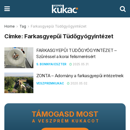
Home
Tag
Farkasgyepűi Tüdőgyógyintézet
Címke:
Farkasgyepűi Tüdőgyógyintézet
FARKASGYEPŰI TÜDŐGYÓGYINTÉZET –
Szűréssel a korai felismerésért
S. BONNYAI ESZTER
2025.05.31.
ZONTA – Adomány a farkasgyepűi intézetnek
VESZPREMKUKAC
2020.05.02.
TÁMOGASD MOST
A VESZPRÉM KUKACOT